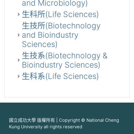
and Microbiology)
生科所(Life Sciences)
生技所(Biotechnology
and Bioindustry
Sciences)
生技系(Biotechnology &
Bioindustry Sciences)
生科系(Life Sciences)
國立成功大學 版權所有 | Copyright © National Cheng
Kung University all rights reserved