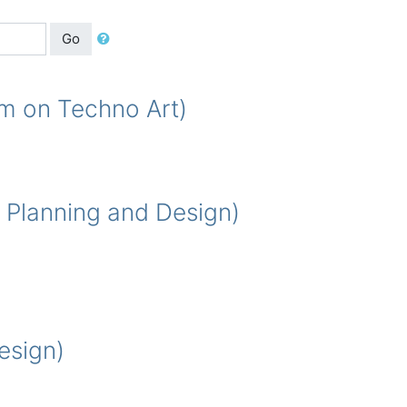
Go
on Techno Art)
anning and Design)
esign)