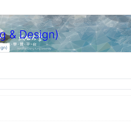
& Design)
gn)