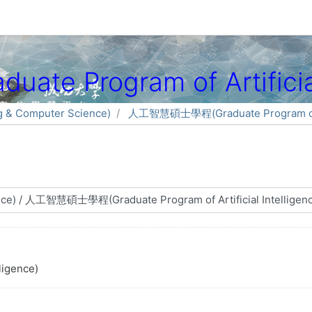
Program of Artificial 
 Computer Science)
人工智慧碩士學程(Graduate Program of Art
igence)
る