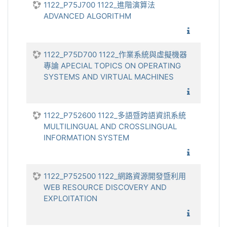
1122_P75J700 1122_進階演算法
ADVANCED ALGORITHM
1122_
1122_P75D700 1122_作業系統與虛擬機器
專論 APECIAL TOPICS ON OPERATING
SYSTEMS AND VIRTUAL MACHINES
1122_作
1122_P752600 1122_多語暨跨語資訊系統
MULTILINGUAL AND CROSSLINGUAL
INFORMATION SYSTEM
1122_多
1122_P752500 1122_網路資源開發暨利用
WEB RESOURCE DISCOVERY AND
EXPLOITATION
1122_網