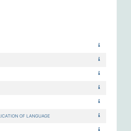
1122_應用化學
1122_材料科技
1122_基本人權
1122_漫遊藝術
1122_戲劇表
1122_語言學概
ICATION OF LANGUAGE
1122_傾聽與對