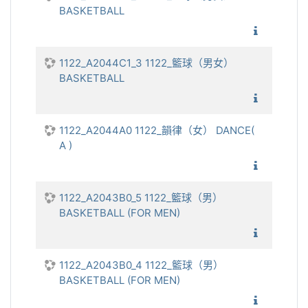
BASKETBALL
1122_
1122_A2044C1_3 1122_籃球（男女）
BASKETBALL
1122_
1122_A2044A0 1122_韻律（女） DANCE(
A )
1122_韻
1122_A2043B0_5 1122_籃球（男）
BASKETBALL (FOR MEN)
1122_籃
1122_A2043B0_4 1122_籃球（男）
BASKETBALL (FOR MEN)
1122_籃