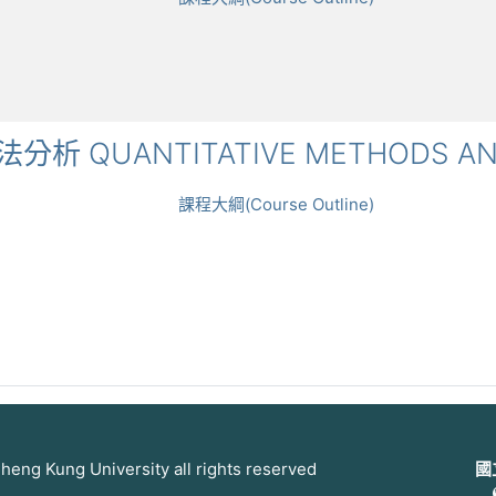
方法分析 QUANTITATIVE METHODS AN
課程大綱(Course Outline)
 Kung University all rights reserved
國