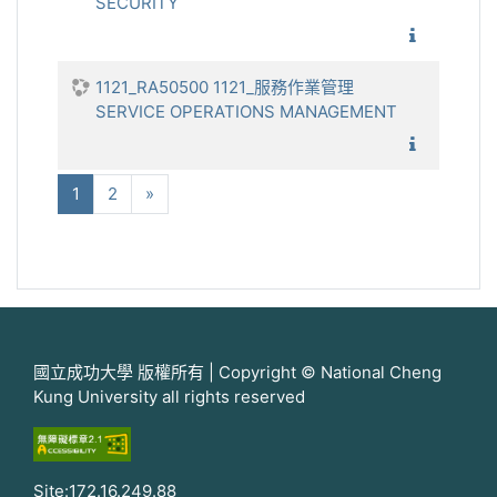
SECURITY
1121_企
1121_RA50500 1121_服務作業管理
SERVICE OPERATIONS MANAGEMENT
1121_服
(current)
下一步
1
2
»
國立成功大學 版權所有 | Copyright © National Cheng
Kung University all rights reserved
Site:172.16.249.88