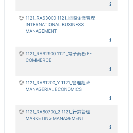
1121_
1121_RA63000 1121_國際企業管理
INTERNATIONAL BUSINESS
MANAGEMENT
1121_國
1121_RA62900 1121_電子商務 E-
COMMERCE
1121_
1121_RA61200_Y 1121_管理經濟
MANAGERIAL ECONOMICS
1121_管
1121_RA60700_2 1121_行銷管理
MARKETING MANAGEMENT
1121_