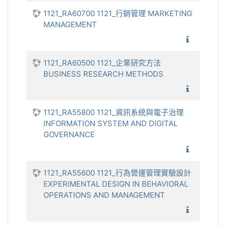
1121_RA60700 1121_行銷管理 MARKETING
MANAGEMENT
1121_
1121_RA60500 1121_企業研究方法
BUSINESS RESEARCH METHODS
1121_
1121_RA55800 1121_資訊系統與電子治理
INFORMATION SYSTEM AND DIGITAL
GOVERNANCE
1121_資
1121_RA55600 1121_行為營運管理實驗設計
EXPERIMENTAL DESIGN IN BEHAVIORAL
OPERATIONS AND MANAGEMENT
1121_行