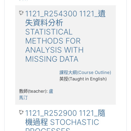
1121_R254300 1121_遺
失資料分析
STATISTICAL
METHODS FOR
ANALYSIS WITH
MISSING DATA
課程大綱(Course Outline)
英授(Taught in English)
教師(teacher):
盧
馬汀
1121_R252900 1121_隨
機過程 STOCHASTIC