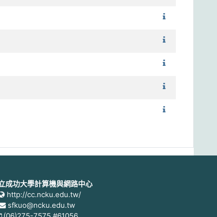
1121_專題討論
1121_專題討論
1121_環工生物原
1121_氣膠學 
1121_資源循環
立成功大學計算機與網路中心
http://cc.ncku.edu.tw/
sfkuo@ncku.edu.tw
(06)275-7575 #61056