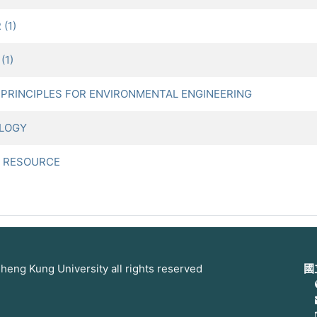
(1)
(1)
PRINCIPLES FOR ENVIRONMENTAL ENGINEERING
OLOGY
F RESOURCE
 Kung University all rights reserved
國