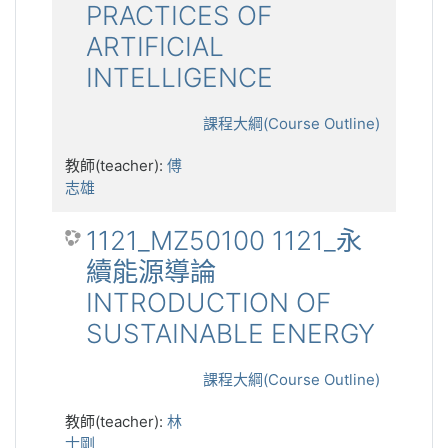
PRACTICES OF
ARTIFICIAL
INTELLIGENCE
課程大綱(Course Outline)
教師(teacher):
傅
志雄
1121_MZ50100 1121_永
續能源導論
INTRODUCTION OF
SUSTAINABLE ENERGY
課程大綱(Course Outline)
教師(teacher):
林
士剛