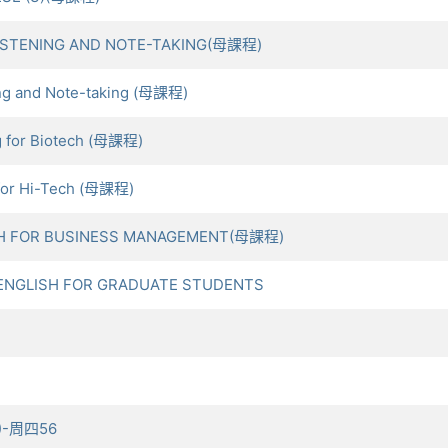
ISTENING AND NOTE-TAKING(母課程)
g and Note-taking (母課程)
for Biotech (母課程)
or Hi-Tech (母課程)
ISH FOR BUSINESS MANAGEMENT(母課程)
ENGLISH FOR GRADUATE STUDENTS
3)-周四56