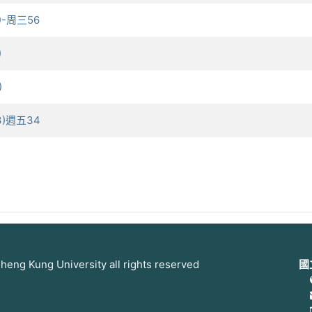
3)-周三56
)
)
(3)週五34
 Kung University all rights reserved
國