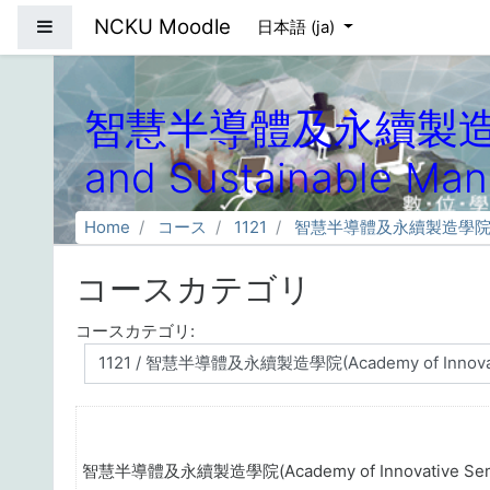
メインコンテンツへスキップする
NCKU Moodle
サイドパネル
日本語 ‎(ja)‎
智慧半導體及永續製造學院(Ac
and Sustainable Man
Home
コース
1121
智慧半導體及永續製造學院(Academy
コースカテゴリ
コースカテゴリ:
智慧半導體及永續製造學院(Academy of Innovative Semicond