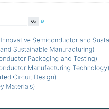
る
Go
vative Semiconductor and Sustain
d Sustainable Manufacturing)
ductor Packaging and Testing)
ductor Manufacturing Technology
d Circuit Design)
Materials)