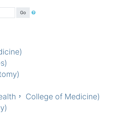
Go
cine)
s)
tomy)
lth， College of Medicine)
y)