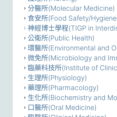
分醫所(Molecular Medicine)
食安所(Food Safety/Hygiene
神經博士學程(TIGP in Interdisc
公衛所(Public Health)
環醫所(Environmental and Oc
微免所(Microbiology and Im
臨藥科技所(Institute of Clinic
生理所(Physiology)
藥理所(Pharmacology)
生化所(Biochemistry and Mole
口醫所(Oral Medicine)