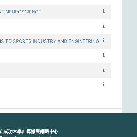
1112_身體活動
VE NEUROSCIENCE
1112_活躍老化
1112_最佳化設
TO SPORTS INDUSTRY AND ENGINEERING
1112_教育統計
1112_專題討
1112_專題討
立成功大學計算機與網路中心