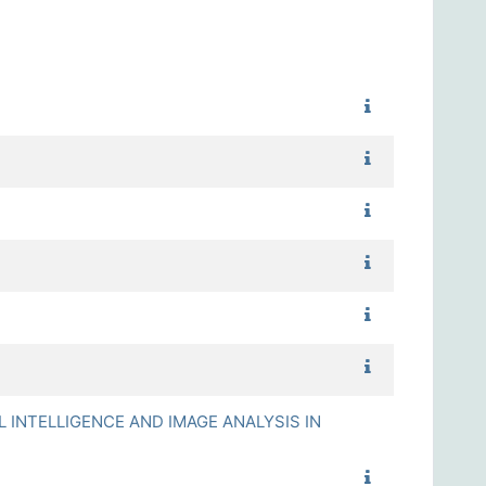
1112_專題討
1112_休閒遊憩
1112_活躍老化
1112_健身運動
1112_教育統計
1112_健身運動
TELLIGENCE AND IMAGE ANALYSIS IN
1112_運動科技