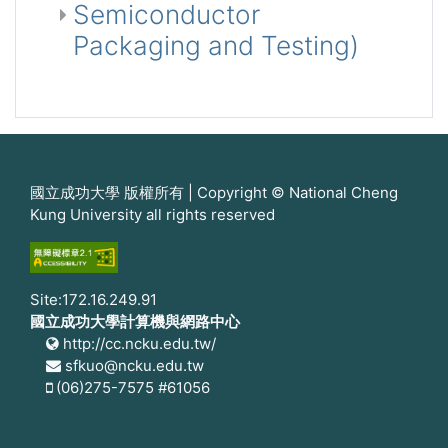
Semiconductor
Packaging and Testing)
國立成功大學 版權所有 | Copyright © National Cheng
Kung University all rights reserved
Site:172.16.249.91
國立成功大學計算機與網路中心
http://cc.ncku.edu.tw/
sfkuo@ncku.edu.tw
(06)275-7575 #61056