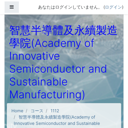
メインコンテンツへスキップする
サイドパネル
あなたはログインしていません。 (
ログイン
)
智慧半導體及永續製造
學院(Academy of
Innovative
Semiconductor and
Sustainable
Manufacturing)
Home
コース
1112
智慧半導體及永續製造學院(Academy of
Innovative Semiconductor and Sustainable