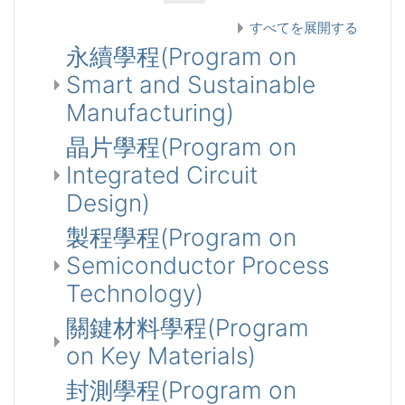
すべてを展開する
永續學程(Program on
Smart and Sustainable
Manufacturing)
晶片學程(Program on
Integrated Circuit
Design)
製程學程(Program on
Semiconductor Process
Technology)
關鍵材料學程(Program
on Key Materials)
封測學程(Program on