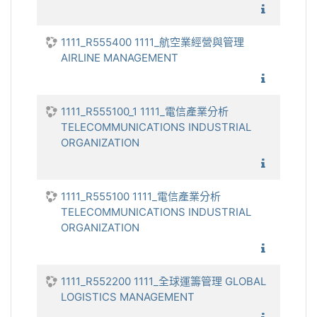
1111_獨
1111_R555400 1111_航空業經營與管理
AIRLINE MANAGEMENT
1111_
1111_R555100_1 1111_電信產業分析
TELECOMMUNICATIONS INDUSTRIAL
ORGANIZATION
1111_電
1111_R555100 1111_電信產業分析
TELECOMMUNICATIONS INDUSTRIAL
ORGANIZATION
1111_電
1111_R552200 1111_全球運籌管理 GLOBAL
LOGISTICS MANAGEMENT