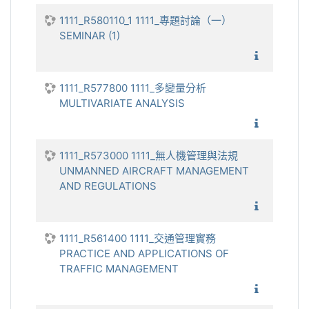
1111_R580110_1 1111_專題討論（一）
SEMINAR (1)
1111_專
1111_R577800 1111_多變量分析
MULTIVARIATE ANALYSIS
1111_多
1111_R573000 1111_無人機管理與法規
UNMANNED AIRCRAFT MANAGEMENT
AND REGULATIONS
1111_無
1111_R561400 1111_交通管理實務
PRACTICE AND APPLICATIONS OF
TRAFFIC MANAGEMENT
1111_交