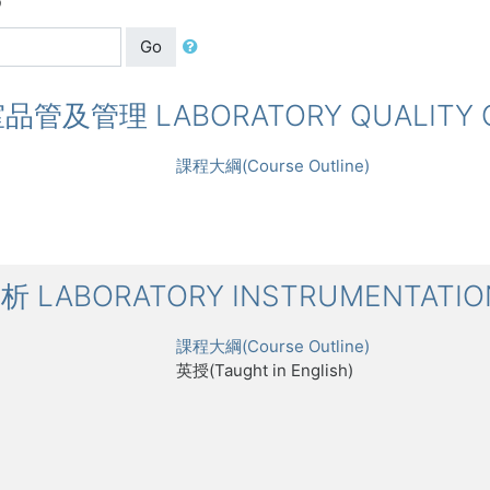
Go
驗室品管及管理 LABORATORY QUALITY 
課程大綱(Course Outline)
分析 LABORATORY INSTRUMENTATIO
課程大綱(Course Outline)
英授(Taught in English)