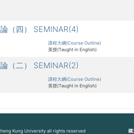
討論（四） SEMINAR(4)
課程大綱(Course Outline)
英授(Taught in English)
討論（二） SEMINAR(2)
課程大綱(Course Outline)
英授(Taught in English)
 Kung University all rights reserved
國