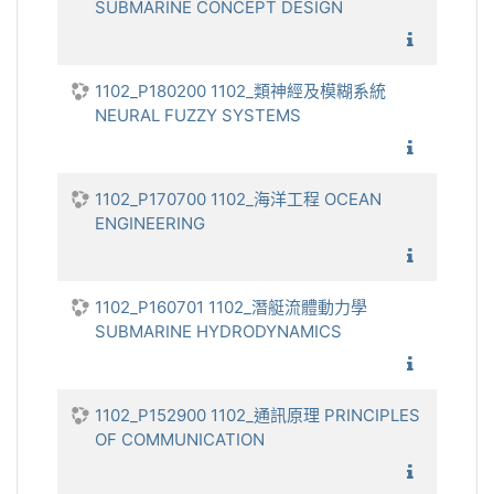
SUBMARINE CONCEPT DESIGN
1102_
1102_P180200 1102_類神經及模糊系統
NEURAL FUZZY SYSTEMS
1102_
1102_P170700 1102_海洋工程 OCEAN
ENGINEERING
1102_海
1102_P160701 1102_潛艇流體動力學
SUBMARINE HYDRODYNAMICS
1102_
1102_P152900 1102_通訊原理 PRINCIPLES
OF COMMUNICATION
1102_通