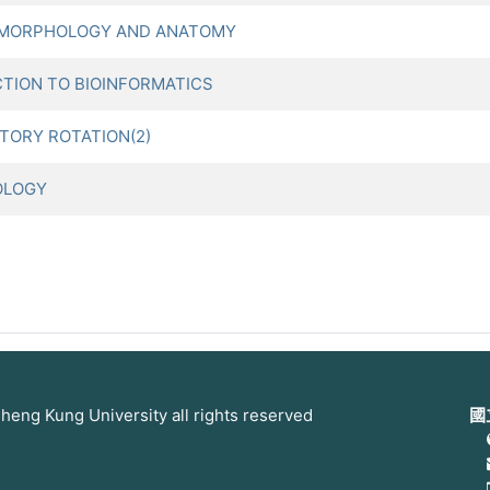
MORPHOLOGY AND ANATOMY
ION TO BIOINFORMATICS
ORY ROTATION(2)
OLOGY
 Kung University all rights reserved
國