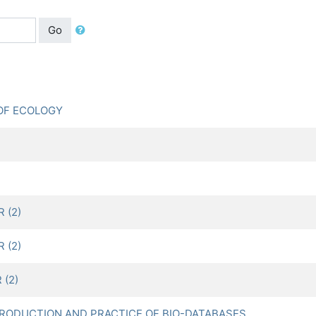
Go
OF ECOLOGY
 (2)
 (2)
(2)
DUCTION AND PRACTICE OF BIO-DATABASES