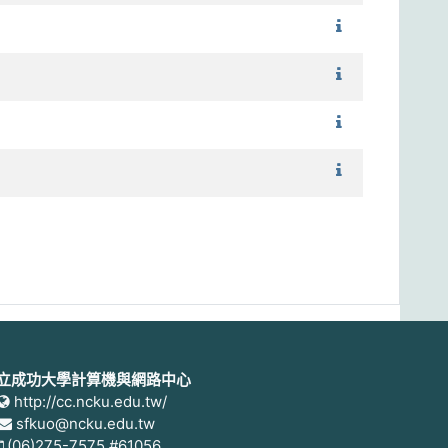
1102_植物形
1102_生物資訊
1102_實驗室實
1102_動物組織
立成功大學計算機與網路中心
http://cc.ncku.edu.tw/
sfkuo@ncku.edu.tw
(06)275-7575 #61056