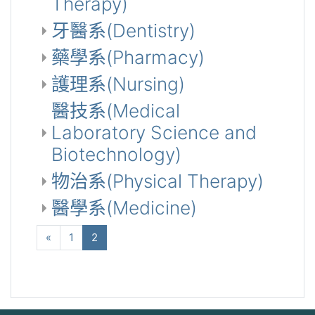
Therapy)
牙醫系(Dentistry)
藥學系(Pharmacy)
護理系(Nursing)
醫技系(Medical
Laboratory Science and
Biotechnology)
物治系(Physical Therapy)
醫學系(Medicine)
向前
(current)
«
1
2