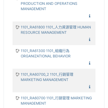
PRODUCTION AND OPERATIONS
MANAGEMENT
1101_
1101_RA61800 1101_人力資源管理 HUMAN
RESOURCE MANAGEMENT
1101_
1101_RA61300 1101_組織行為
ORGANIZATIONAL BEHAVIOR
1101_組
1101_RA60700_2 1101_行銷管理
MARKETING MANAGEMENT
1101_
1101_RA60700 1101_行銷管理 MARKETING
MANAGEMENT