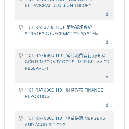
BEHAVIORAL DECISION THEORY
1101_行
1101_RA53700 1101_策略資訊系統
STRATEGIC INFORMATION SYSTEM
1101_策
1101_RA76600 1101_當代消費者行為研究
CONTEMPORARY CONSUMER BEHAVIOR
RESEARCH
1101_
1101_RA76000 1101_財務報表 FINANCE
REPORTING
1101_財
1101_RA75800 1101_企業併購 MERGERS
AND ACQUISITIONS