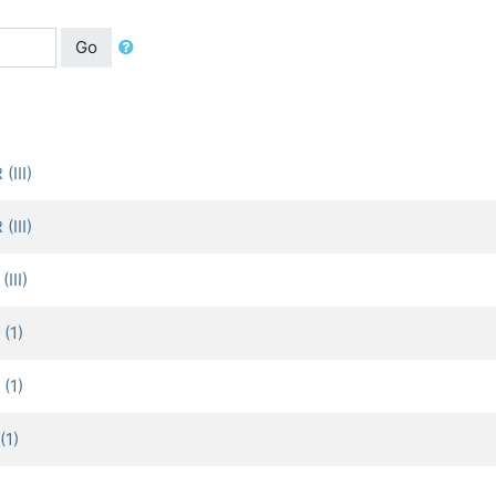
Go
III)
III)
II)
(1)
(1)
1)