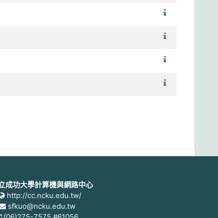
1101_電信產業
1101_電信產業
1101_機場工程
1101_風險管理
立成功大學計算機與網路中心
http://cc.ncku.edu.tw/
sfkuo@ncku.edu.tw
(06)275-7575 #61056