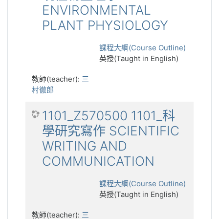
ENVIRONMENTAL
PLANT PHYSIOLOGY
課程大綱(Course Outline)
英授(Taught in English)
教師(teacher):
三
村徹郎
1101_Z570500 1101_科
學研究寫作 SCIENTIFIC
WRITING AND
COMMUNICATION
課程大綱(Course Outline)
英授(Taught in English)
教師(teacher):
三