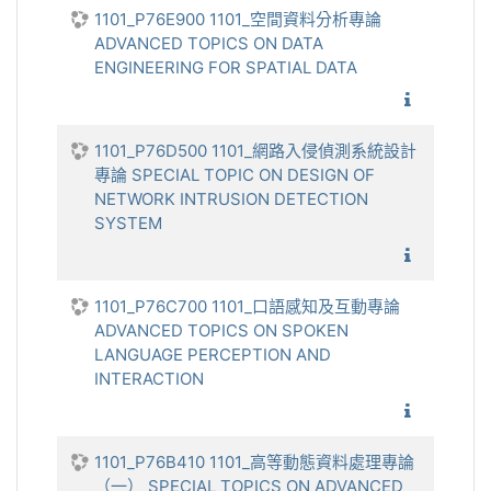
1101_P76E900 1101_空間資料分析專論
ADVANCED TOPICS ON DATA
ENGINEERING FOR SPATIAL DATA
1101_空
1101_P76D500 1101_網路入侵偵測系統設計
專論 SPECIAL TOPIC ON DESIGN OF
NETWORK INTRUSION DETECTION
SYSTEM
1101_網
1101_P76C700 1101_口語感知及互動專論
ADVANCED TOPICS ON SPOKEN
LANGUAGE PERCEPTION AND
INTERACTION
1101_口
1101_P76B410 1101_高等動態資料處理專論
（一） SPECIAL TOPICS ON ADVANCED