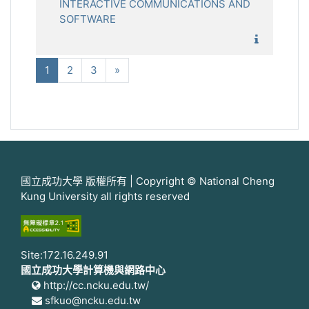
INTERACTIVE COMMUNICATIONS AND
SOFTWARE
1101_互
(current)
下一步
1
2
3
»
國立成功大學 版權所有 | Copyright © National Cheng
Kung University all rights reserved
Site:172.16.249.91
國立成功大學計算機與網路中心
http://cc.ncku.edu.tw/
sfkuo@ncku.edu.tw