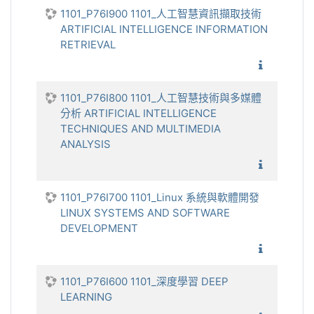
1101_P76I900 1101_人工智慧資訊擷取技術
ARTIFICIAL INTELLIGENCE INFORMATION
RETRIEVAL
1101_人
1101_P76I800 1101_人工智慧技術與多媒體
分析 ARTIFICIAL INTELLIGENCE
TECHNIQUES AND MULTIMEDIA
ANALYSIS
1101_人
1101_P76I700 1101_Linux 系統與軟體開發
LINUX SYSTEMS AND SOFTWARE
DEVELOPMENT
1101_L
1101_P76I600 1101_深度學習 DEEP
LEARNING