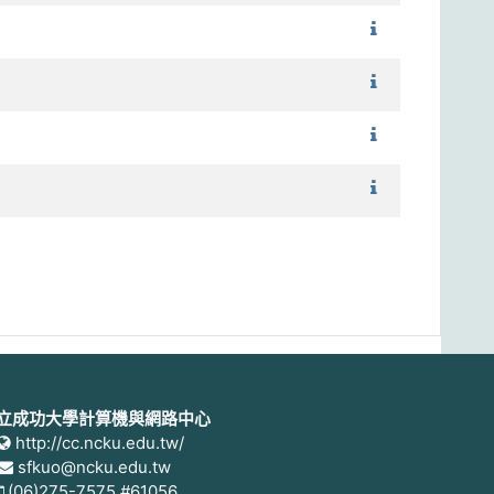
1101_普通物理
1101_微積分（
1101_電工實驗
1101_電工實驗
立成功大學計算機與網路中心
http://cc.ncku.edu.tw/
sfkuo@ncku.edu.tw
(06)275-7575 #61056