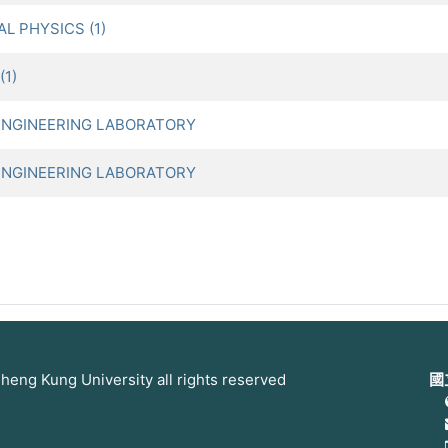
 PHYSICS (1)
1)
 ENGINEERING LABORATORY
 ENGINEERING LABORATORY
 Kung University all rights reserved
國