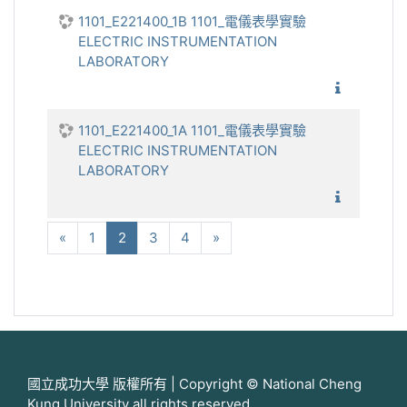
1101_E221400_1B 1101_電儀表學實驗
ELECTRIC INSTRUMENTATION
LABORATORY
1101_電
1101_E221400_1A 1101_電儀表學實驗
ELECTRIC INSTRUMENTATION
LABORATORY
1101_電
向前
(current)
下一步
«
1
2
3
4
»
國立成功大學 版權所有 | Copyright © National Cheng
Kung University all rights reserved