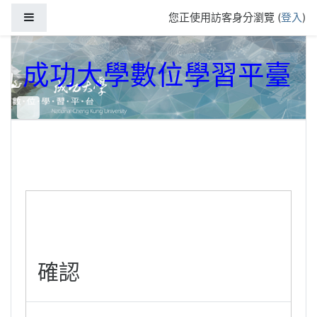
跳到主要內容
側板
您正使用訪客身分瀏覽 (
登入
)
成功大學數位學習平臺
確認