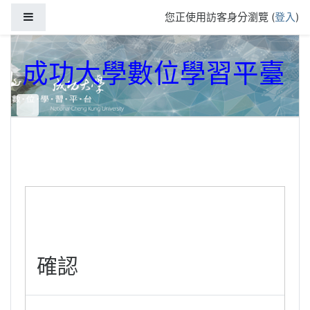
跳到主要內容
側板
您正使用訪客身分瀏覽 (
登入
)
成功大學數位學習平臺
確認