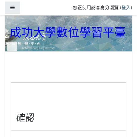
跳到主要內容
側板
您正使用訪客身分瀏覽 (
登入
)
成功大學數位學習平臺
確認