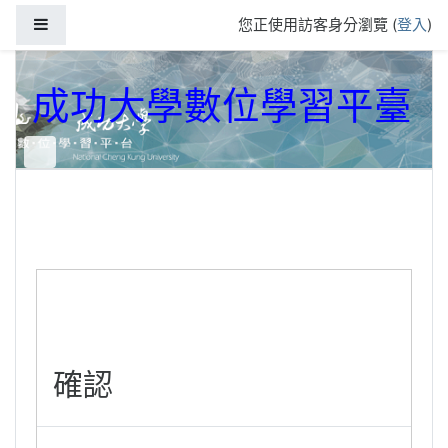
跳到主要內容
側板
您正使用訪客身分瀏覽 (
登入
)
成功大學數位學習平臺
確認