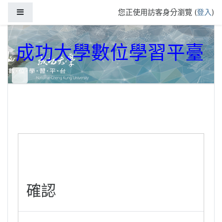
跳到主要內容
側板
您正使用訪客身分瀏覽 (
登入
)
成功大學數位學習平臺
確認