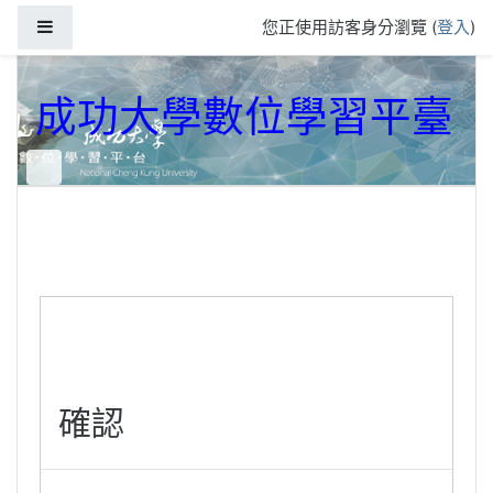
跳到主要內容
側板
您正使用訪客身分瀏覽 (
登入
)
成功大學數位學習平臺
確認