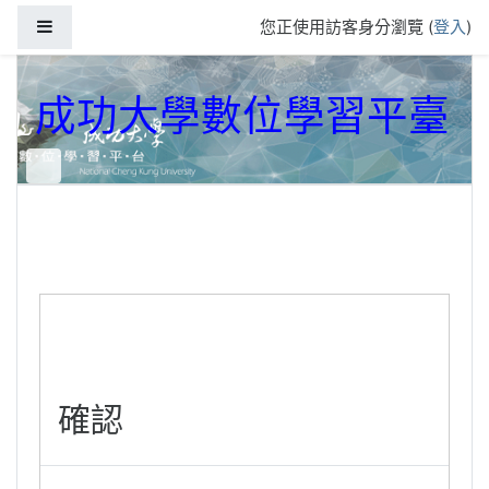
跳到主要內容
側板
您正使用訪客身分瀏覽 (
登入
)
成功大學數位學習平臺
確認