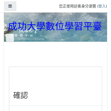
跳到主要內容
側板
您正使用訪客身分瀏覽 (
登入
)
成功大學數位學習平臺
確認