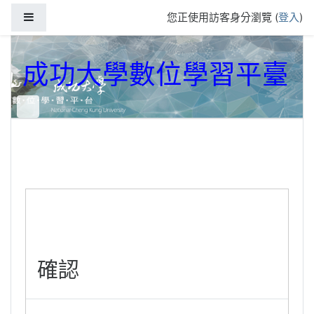
跳到主要內容
側板
您正使用訪客身分瀏覽 (
登入
)
成功大學數位學習平臺
確認