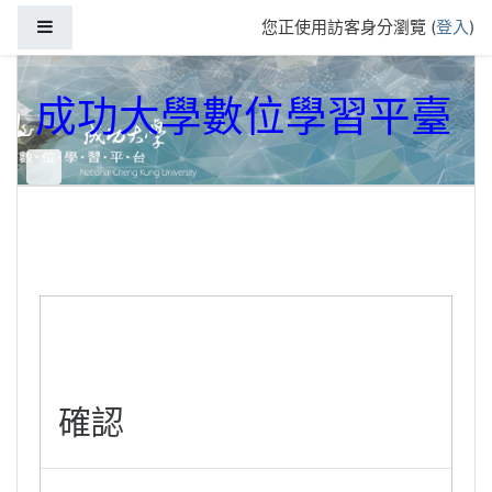
跳到主要內容
側板
您正使用訪客身分瀏覽 (
登入
)
成功大學數位學習平臺
確認