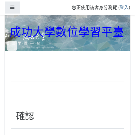
跳到主要內容
側板
您正使用訪客身分瀏覽 (
登入
)
成功大學數位學習平臺
確認