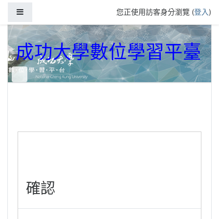
跳到主要內容
側板
您正使用訪客身分瀏覽 (
登入
)
成功大學數位學習平臺
確認