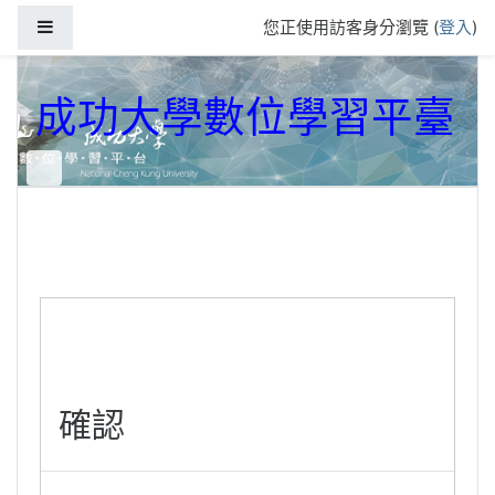
跳到主要內容
側板
您正使用訪客身分瀏覽 (
登入
)
成功大學數位學習平臺
確認