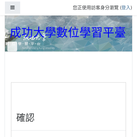
跳到主要內容
側板
您正使用訪客身分瀏覽 (
登入
)
成功大學數位學習平臺
確認