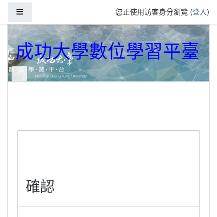
跳到主要內容
側板
您正使用訪客身分瀏覽 (
登入
)
成功大學數位學習平臺
確認