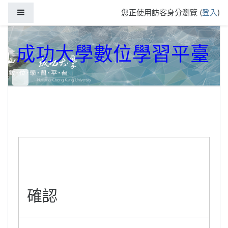
跳到主要內容
側板
您正使用訪客身分瀏覽 (
登入
)
成功大學數位學習平臺
確認