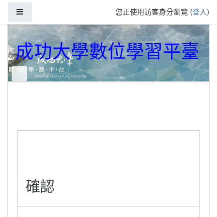
跳到主要內容
側板
您正使用訪客身分瀏覽 (
登入
)
成功大學數位學習平臺
確認