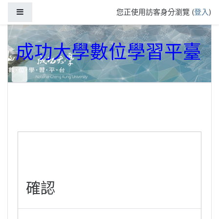
跳到主要內容
側板
您正使用訪客身分瀏覽 (
登入
)
成功大學數位學習平臺
確認