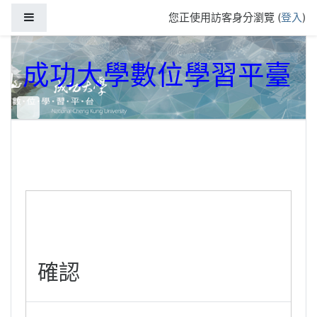
跳到主要內容
側板
您正使用訪客身分瀏覽 (
登入
)
成功大學數位學習平臺
確認