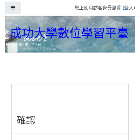
跳到主要內容
側板
您正使用訪客身分瀏覽 (
登入
)
成功大學數位學習平臺
確認