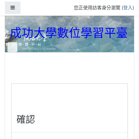
跳到主要內容
側板
您正使用訪客身分瀏覽 (
登入
)
成功大學數位學習平臺
確認