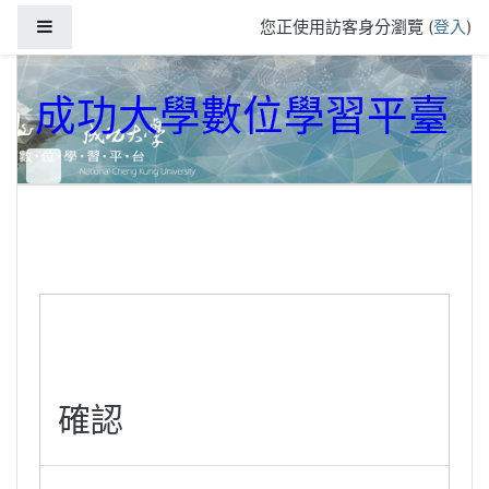
跳到主要內容
側板
您正使用訪客身分瀏覽 (
登入
)
成功大學數位學習平臺
確認