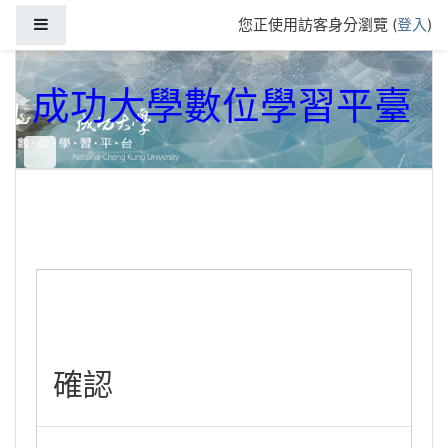
跳到主要內容
側板
您正使用訪客身分瀏覽 (
登入
)
成功大學數位學習平臺
確認